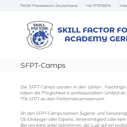
S
74909 Meckesheim, Deutschland
+49 1775752574
info
k
i
p
t
o
c
o
n
t
e
SFPT-Camps
n
t
Die SFPT-Camps werden in den Winter-, Faschings-,
haben die Möglichkeit in professionellem Umfeld an
Mit SFPT an dein Performancemaximum!
An den SFPT-Camps können Jugend- und Seniorenspie
Ob Einsteiger oder Experte, Vereinsmitglied oder kein Ve
Bei uns kann jeder teilnehmen, der Lust auf ein prof