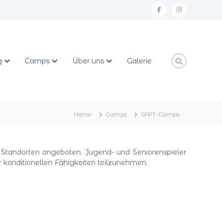
f
i
a
n
c
s
e
t
g
Camps
Über uns
Galerie
b
a
o
g
o
r
k
a
Home
Camps
SFPT-Camps
m
 Standorten angeboten. Jugend- und Seniorenspieler
 konditionellen Fähigkeiten teilzunehmen.