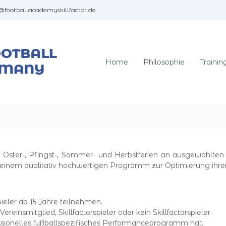
@footballacademyskillfactor.de
S
–
k
i
l
Home
Philosophie
Trainin
l
F
a
c
t
o
r
 Oster-, Pfingst-, Sommer- und Herbstferien an ausgewählten
F
 einem qualitativ hochwertigen Programm zur Optimierung ihrer
o
o
t
ler ab 15 Jahre teilnehmen.
b
reinsmitglied, Skillfactorspieler oder kein Skillfactorspieler.
a
essionelles fußballspezifisches Performanceprogramm hat.