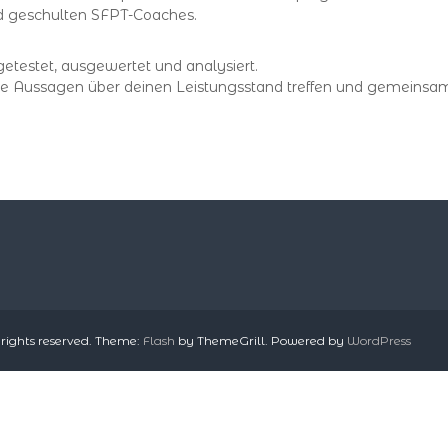
l
nd geschulten SFPT-Coaches.
l
A
etestet, ausgewertet und analysiert.
c
 Aussagen über deinen Leistungsstand treffen und gemeinsam 
a
d
e
m
y
G
e
r
m
a
 rights reserved. Theme:
Flash
by ThemeGrill. Powered by
WordPress
n
y